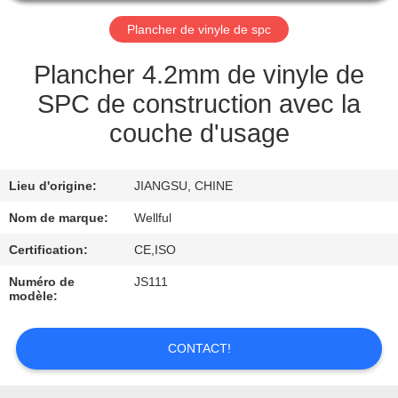
VISITE
Plancher de vinyle de spc
D'USINE
Plancher 4.2mm de vinyle de
CONTRÔLE
SPC de construction avec la
DE
couche d'usage
QUALITÉ
Lieu d'origine:
JIANGSU, CHINE
CONTACTEZ-
Nom de marque:
Wellful
NOUS
Certification:
CE,ISO
Numéro de
JS111
DEMANDEZ
modèle:
UNE
CITATION
CONTACT!