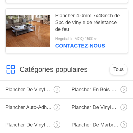
Plancher 4.0mm 7x48inch de
Spc de vinyle de résistance
de feu
Negotiable MOQ:1500㎡
CONTACTEZ-NOUS
Catégories populaires
Tous
Plancher De Vinyle De LVT
Plancher En Bois De LVT
Plancher Auto-Adhésif De LVT
Plancher De Vinyle De Spc
Plancher De Vinyle De PVC
Plancher De Marbre De LVT