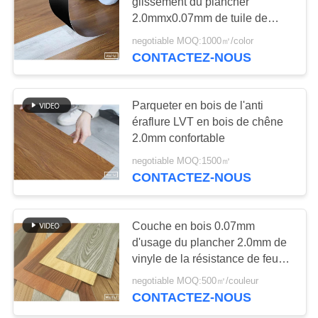
CITATION
glissement du plancher
2.0mmx0.07mm de tuile de
PVC de Resillienct
negotiable MOQ:1000㎡/color
PLAN
13
CONTACTEZ-NOUS
DU
Plancher de vinyle
SITE
de PVC
Parqueter en bois de l'anti
éraflure LVT en bois de chêne
PRIVACY
2.0mm confortable
POLICY
negotiable MOQ:1500㎡
CONTACTEZ-NOUS
12
Plancher de marbre
Couche en bois 0.07mm
d'usage du plancher 2.0mm de
de LVT
vinyle de la résistance de feu
LVT
negotiable MOQ:500㎡/couleur
CONTACTEZ-NOUS