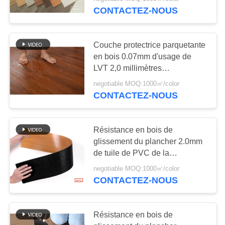
VISITE
CONTACTEZ-NOUS
D'USINE
36
Couche protectrice parquetante
CONTRÔLE
en bois 0.07mm d'usage de
Plancher auto-
DE
LVT 2,0 millimètres
imperméabilisés
adhésif de LVT
QUALITÉ
negotiable MOQ:1000㎡/color
CONTACTEZ-NOUS
CONTACTEZ-
NOUS
Résistance en bois de
glissement du plancher 2.0mm
33
de tuile de PVC de la
NOUVELLES
résistance de feu Bf1
plancher de vinyle
negotiable MOQ:1000㎡/color
CONTACTEZ-NOUS
de spc
DEMANDEZ
UNE
Résistance en bois de