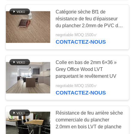
Catégorie sèche Bf1 de
8
résistance de feu d'épaisseur
Plancher de tapis de
du plancher 2.0mm de PVC de
dos en bois de chêne LVT
negotiable MOQ:1500㎡
PVC de vinyle
CONTACTEZ-NOUS
Colle en bas de 2mm 6×36 »
Grey Office Wood LVT
parquetant le revêtement UV
10
negotiable MOQ:1500㎡
Plancher de vinyle
CONTACTEZ-NOUS
d'EIR
Résistance de feu arrière sèche
commerciale du plancher
2.0mm en bois LVT de planche