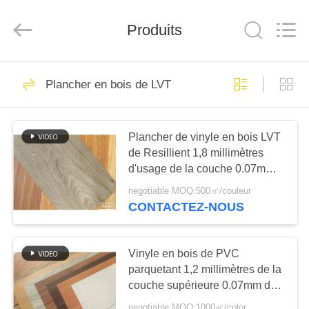
2025
Wuxi
Wellful
Decoration
Produits
Materials
Co.,Ltd..
All
Rights
MAISON
Reserved.
97
Plancher en bois de LVT
Plancher de vinyle
PRODUITS
de LVT
Plancher de vinyle en bois LVT
de Resillient 1,8 millimètres
VIDÉOS
d'usage de la couche 0.07mm
de résistance de feu Bf1
negotiable MOQ:500㎡/couleur
AU
CONTACTEZ-NOUS
35
SUJET
Plancher en bois de
DE
Vinyle en bois de PVC
NOUS
parquetant 1,2 millimètres de la
LVT
couche supérieure 0.07mm de
résistance de glissement
negotiable MOQ:1000㎡/color