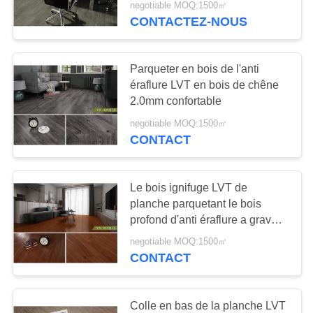
negotiable MOQ:1500㎡
CONTACTEZ-NOUS
10
Plancher homogène
Parqueter en bois de l'anti
de vinyle
éraflure LVT en bois de chêne
2.0mm confortable
negotiable MOQ:1500㎡
CONTACT
10
Le bois ignifuge LVT de
plancher de
planche parquetant le bois
profond d'anti éraflure a gravé
gymnase de vinyle
en refief
negotiable MOQ:1500㎡
CONTACT
Colle en bas de la planche LVT