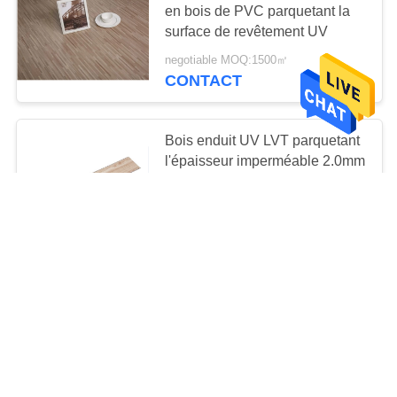
en bois de PVC parquetant la
22
surface de revêtement UV
Plancher de planche
negotiable MOQ:1500㎡
de PVC
CONTACT
Bois enduit UV LVT parquetant
l'épaisseur imperméable 2.0mm
19
negotiable MOQ:1500㎡
CONTACT
Plancher de luxe de
tuile de vinyle
Bois LVT de planche de vinyle
parquetant le plancher
commercial arrière sec de PVC
de 2.0mm
negotiable MOQ:1500㎡
CONTACT