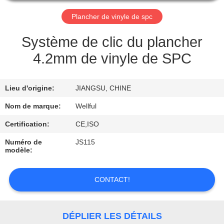
VISITE
Plancher de vinyle de spc
D'USINE
Système de clic du plancher
CONTRÔLE
4.2mm de vinyle de SPC
DE
QUALITÉ
Lieu d'origine:
JIANGSU, CHINE
Nom de marque:
Wellful
CONTACTEZ-
Certification:
CE,ISO
NOUS
Numéro de
JS115
modèle:
DEMANDEZ
UNE
CONTACT!
CITATION
DÉPLIER LES DÉTAILS