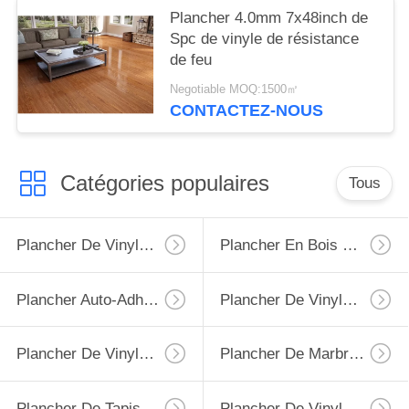
Plancher 4.0mm 7x48inch de
Spc de vinyle de résistance
de feu
Negotiable MOQ:1500㎡
CONTACTEZ-NOUS
Catégories populaires
Tous
Plancher De Vinyle De LVT
Plancher En Bois De LVT
Plancher Auto-Adhésif De LVT
Plancher De Vinyle De Spc
Plancher De Vinyle De PVC
Plancher De Marbre De LVT
Plancher De Tapis De PVC De Vinyle
Plancher De Vinyle D'EIR