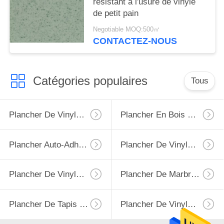
résistant à l'usure de vinyle
de petit pain
Negotiable MOQ:500㎡
CONTACTEZ-NOUS
Catégories populaires
Tous
Plancher De Vinyle De LVT
Plancher En Bois De LVT
Plancher Auto-Adhésif De LVT
Plancher De Vinyle De Spc
Plancher De Vinyle De PVC
Plancher De Marbre De LVT
Plancher De Tapis De PVC De Vinyle
Plancher De Vinyle D'EIR