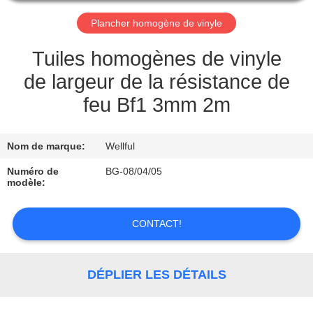
VISITE
Plancher homogène de vinyle
D'USINE
Tuiles homogènes de vinyle
CONTRÔLE
de largeur de la résistance de
DE
feu Bf1 3mm 2m
QUALITÉ
Nom de marque:
Wellful
CONTACTEZ-
Numéro de
BG-08/04/05
NOUS
modèle:
CONTACT!
DEMANDEZ
UNE
CITATION
DÉPLIER LES DÉTAILS