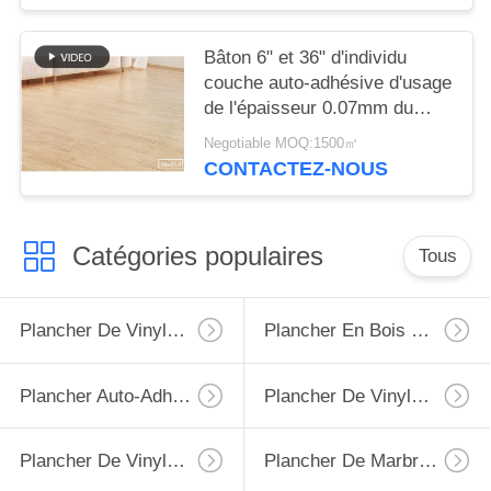
Bâton 6" et 36" d'individu
couche auto-adhésive d'usage
de l'épaisseur 0.07mm du
plancher 2.0mm de PVC LVT
Negotiable MOQ:1500㎡
CONTACTEZ-NOUS
Catégories populaires
Tous
Plancher De Vinyle De LVT
Plancher En Bois De LVT
Plancher Auto-Adhésif De LVT
Plancher De Vinyle De Spc
Plancher De Vinyle De PVC
Plancher De Marbre De LVT