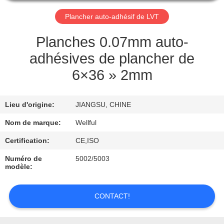
VISITE
Plancher auto-adhésif de LVT
D'USINE
Planches 0.07mm auto-
CONTRÔLE
adhésives de plancher de
DE
6×36 » 2mm
QUALITÉ
Lieu d'origine:
JIANGSU, CHINE
CONTACTEZ-
Nom de marque:
Wellful
NOUS
Certification:
CE,ISO
Numéro de
5002/5003
DEMANDEZ
modèle:
UNE
CITATION
CONTACT!