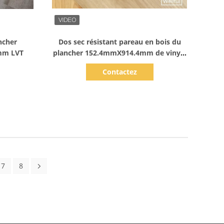
Afficher les détails
ancher
Dos sec résistant pareau en bois du
8mm LVT
plancher 152.4mmX914.4mm de vinyle
de la résistance de feu LVT
Contactez
7
8