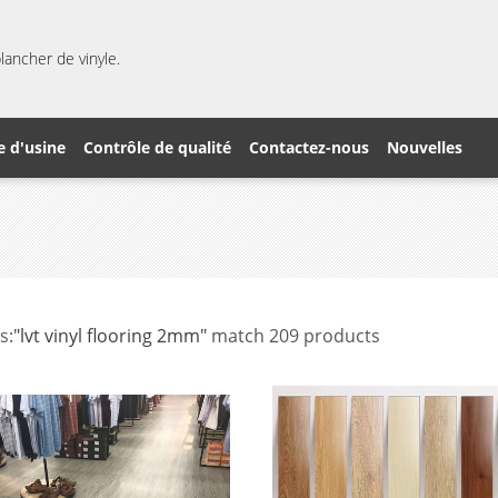
plancher de vinyle.
e d'usine
Contrôle de qualité
Contactez-nous
Nouvelles
s:
"lvt vinyl flooring 2mm"
match 209 products