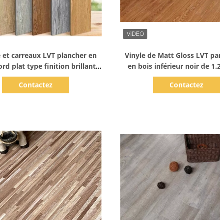
Afficher les détails
Afficher les détails
 et carreaux LVT plancher en
Vinyle de Matt Gloss LVT p
ord plat type finition brillante
en bois inférieur noir de 
et mate
relief
Contactez
Contactez