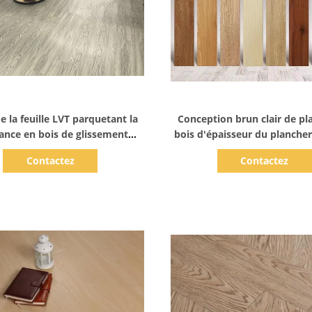
Afficher les détails
Afficher les détails
e la feuille LVT parquetant la
Conception brun clair de pl
tance en bois de glissement
bois d'épaisseur du planch
sseur de la conception 2.Mm
vinyle de LVT pour l'usage
Contactez
Contactez