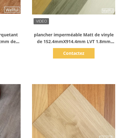
Afficher les détails
arquetant
plancher imperméable Matt de vinyle
1.2mm de
de 152.4mmX914.4mm LVT 1.8mm
0.07mm
Contactez