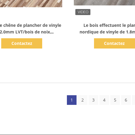
Afficher les détails
Afficher les détails
de chêne de plancher de vinyle
Le bois effectuent le pl
 2.0mm LVT/bois de noix
nordique de vinyle de 1.
éabilisent/résistance de feu
Contactez
Contactez
1
2
3
4
5
6