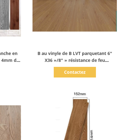
Afficher les détails
anche en
B au vinyle de B LVT parquetant 6"
er 4mm de
X36 »/8" » résistance de feu
 de B2B
imperméable du bord X48 plat
Contactez