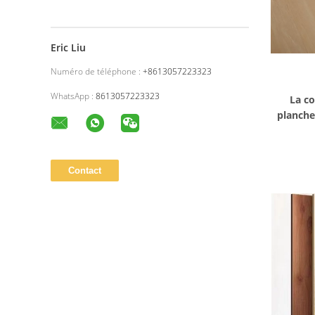
Eric Liu
Numéro de téléphone :
+8613057223323
WhatsApp :
8613057223323
La c
planche