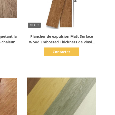
Afficher les détails
quetant la
Plancher de expulsion Matt Surface
a chaleur
Wood Embossed Thickness de vinyle
de LVT 1.2mm
Contactez