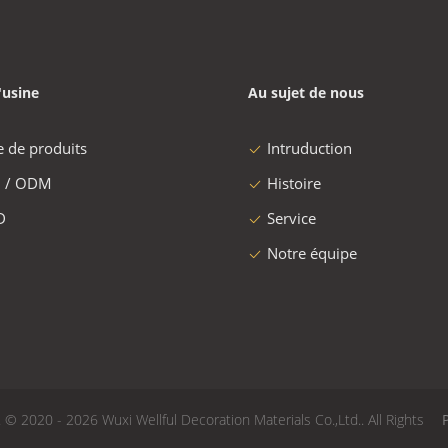
'usine
Au sujet de nous
e de produits
Intruduction
 / ODM
Histoire
D
Service
Notre équipe
© 2020 - 2026 Wuxi Wellful Decoration Materials Co.,Ltd.. All Rights